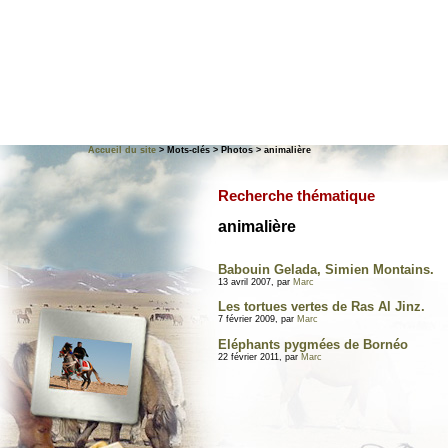
Accueil du site
> Mots-clés > Photos > animalière
Recherche thématique
animalière
Babouin Gelada, Simien Montains.
13 avril 2007, par
Marc
Les tortues vertes de Ras Al Jinz.
7 février 2009, par
Marc
Eléphants pygmées de Bornéo
22 février 2011, par
Marc