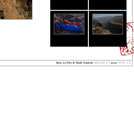
libre (c) Alm & Walk Galerie
WALMA 3.3
pour
SPIP 1.9