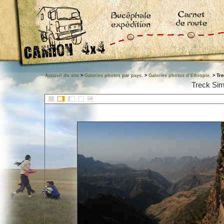
Accueil du site
>
Galeries photos par pays.
>
Galeries photos d’Ethiopie.
> Tre
Treck Sim
::>
Accueil
|
Bucéphale expédition
|
Carnets de route de Bucéphale
préparer votre camio
Flux RSS 2.0
|
Plan du