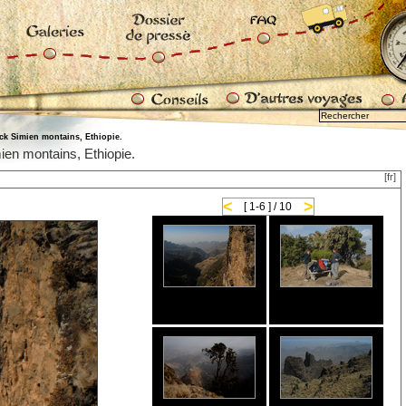
ck Simien montains, Ethiopie.
ien montains, Ethiopie.
Powered by
Translate
[fr]
 par pays.
|
Galeries photos par pays.
|
Dossier de presse
|
Conseils techniques po
<
>
[ 1-6 ] / 10
n.
|
FAQ
|
Annonces
|
Informations légales
 site
|
contact
|
informations
|
Crédits
|