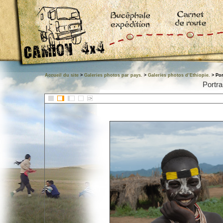
Accueil du site
>
Galeries photos par pays.
>
Galeries photos d’Ethiopie.
> Por
Portra
::>