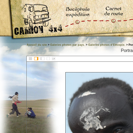
Accueil du site
>
Galeries photos par pays.
>
Galeries photos d’Ethiopie.
> Por
Portra
::>