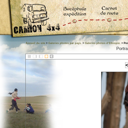
Accueil du site
>
Galeries photos par pays.
>
Galeries photos d’Ethiopie.
> Por
Portra
::>