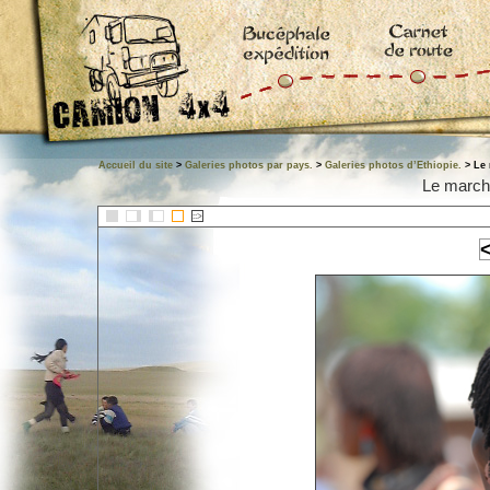
Accueil du site
>
Galeries photos par pays.
>
Galeries photos d’Ethiopie.
> Le 
Le march
::>