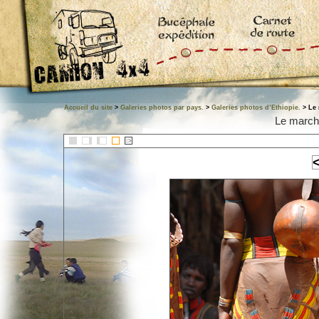
Accueil du site
>
Galeries photos par pays.
>
Galeries photos d’Ethiopie.
> Le 
Le march
::>