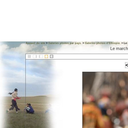
Accueil du site
>
Galeries photos par pays.
>
Galeries photos d’Ethiopie.
> Le 
Le march
::>