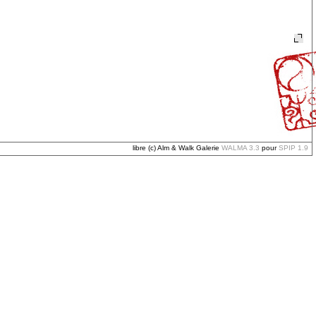
libre (c) Alm & Walk Galerie
WALMA 3.3
pour
SPIP 1.9