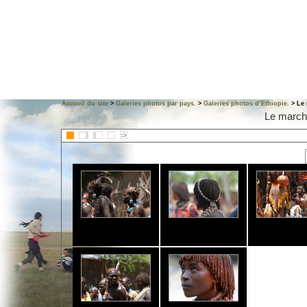
Accueil du site
>
Galeries photos par pays.
>
Galeries photos d’Ethiopie.
> Le 
Le march
::>