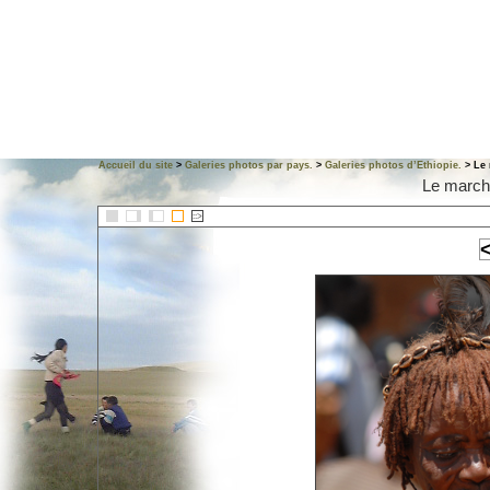
Accueil du site
>
Galeries photos par pays.
>
Galeries photos d’Ethiopie.
> Le 
Le march
::>