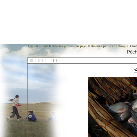
Accueil du site
>
Galeries photos par pays.
>
Galeries photos d’Ethiopie.
> Péc
Péch
::>