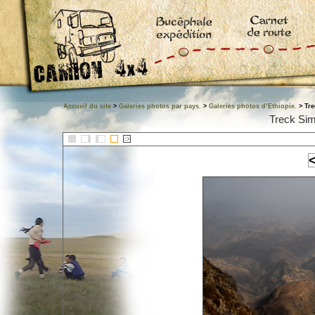
Accueil du site
>
Galeries photos par pays.
>
Galeries photos d’Ethiopie.
> Tre
Treck Sim
::>