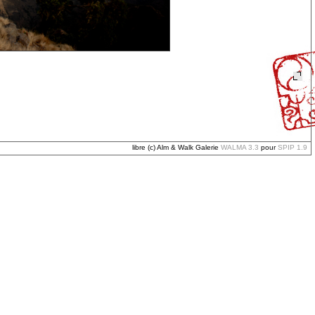
libre (c) Alm & Walk Galerie
WALMA 3.3
pour
SPIP 1.9