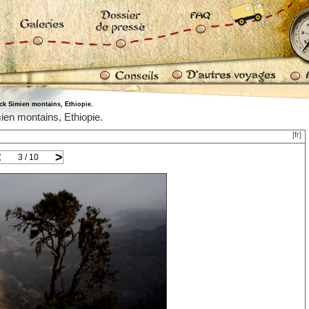
ck Simien montains, Ethiopie.
ien montains, Ethiopie.
[fr]
<
>
3 / 10