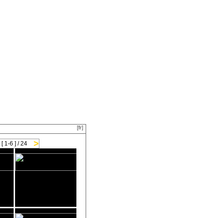
[fr]
>
[ 1-6 ] / 24