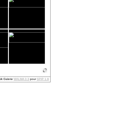
alk Galerie
WALMA 3.3
pour
SPIP 1.9